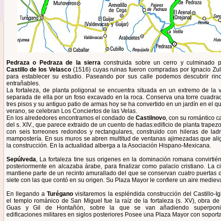
Pedraza o Pedraza de la sierra
construida sobre un cerro y culminado p
Castillo de los Velasco
(1516) cuyas ruinas fueron compradas por Ignacio Zu
para establecer su estudio. Paseando por sus calle podemos descubrir rin
entrañables.
La fortaleza, de planta poligonal se encuentra situada en un extremo de la vi
separada de ella por un foso excavado en la roca. Conserva una torre cuadra
tres pisos y su antiguo patio de armas hoy se ha convertido en un jardín en el q
verano, se celebran Los Conciertos de las Velas.
En los alrededores encontramos el condado de
Castilnovo
, con su romántico ca
del s. XIV., que parece extraido de un cuento de hadas:edificio de planta trapez
con seis torreones redondos y rectangulares, construido con hileras de ladri
mampostería. En sus muros se abren multitud de ventanas ajimezadas que ali
la construcción. En la actualidad alberga a la Asociación Hispano-Mexicana.
Sepúlveda
, La fortaleza tine sus origenes en la dominación romana convirtié
posteriormente en alcazaba árabe, para finalizar como palacio cristiano. La c
mantiene parte de un recinto amurallado del que se conservan cuatro puertas d
siete con las que contó en su origen. Su Plaza Mayor le confiere un aire medieva
En llegando a
Turégano
visitaremos la espléndida construcción del Castillo-Ig
el templo románico de San Miguel fue la raíz de la fortaleza (s. XV), obra de
Guas y Gil de Hontañón, sobre la que se van añadiendo superpon
edificaciones militares en siglos posteriores Posee una Plaza Mayor con soporta