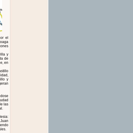
or el
loaga
cones
lla y
da de
ue, en
stillo
oidad,
llo y
geran
ndose
iudad
e las
l.
lesia:
 Juan
iendo
les.