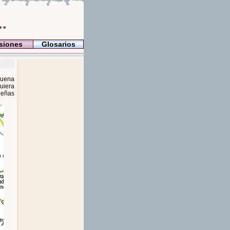
..
siones
Glosarios
buena
uiera
ueñas