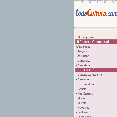
De viaje por ...
España. Comunidad:
- Andaluza.
- Aragonesa.
- Asturiana.
- Canarias.
- Cantabria.
- Castilla León.
- Castilla La-Mancha.
- Catalana.
- Extremadura.
- Galicia
- Illes Balears.
- Madrid.
- Murcia.
- Navarra.
- La Rioja.