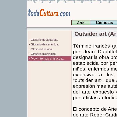
Ciencias
Arte
Outsider art (Ar
- Glosario de acuarela.
- Glosario de cerámica.
Término francés (ar
- Glosario Historia...
por Jean Dubuff
- Glosario micológico.
designar la obra pr
- Movimientos artísticos...
establecida por per
niños, enfermos me
extensivo a los 
"outsider art", qu
expresión mas auté
del arte expuesto 
por artistas autodid
El concepto de Arte 
de arte Roger Cardi