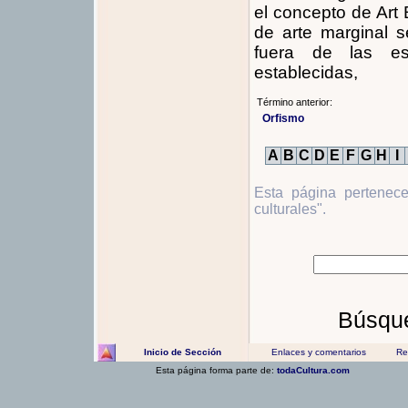
el concepto de Art 
de arte marginal s
fuera de las esf
establecidas,
Término anterior:
Orfismo
A
B
C
D
E
F
G
H
I
Esta página pertenec
culturales".
Búsque
Inicio de Sección
Enlaces y comentarios
Rec
Esta página forma parte de:
todaCultura.com