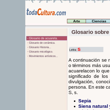
Arte
Ciencias
Glosario sobre 
- Glosario de acuarela.
- Glosario de cerámica.
- Glosario Historia...
S
Letra:
- Glosario micológico.
- Movimientos artísticos...
A continuación se 
o términos más usu
acuarelacon lo que 
significado de lo
divulgación, conoc
persona. En este ca
S, s.
Sepia
Siena natural 