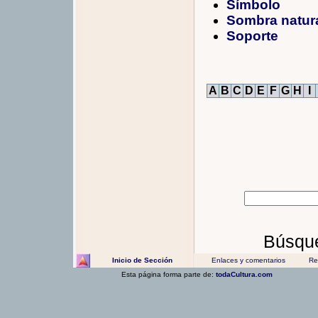
Símbolo
Sombra natura
Soporte
A
B
C
D
E
F
G
H
I
Búsque
Inicio de Sección
Enlaces y comentarios
Rec
Esta página forma parte de:
todaCultura.com