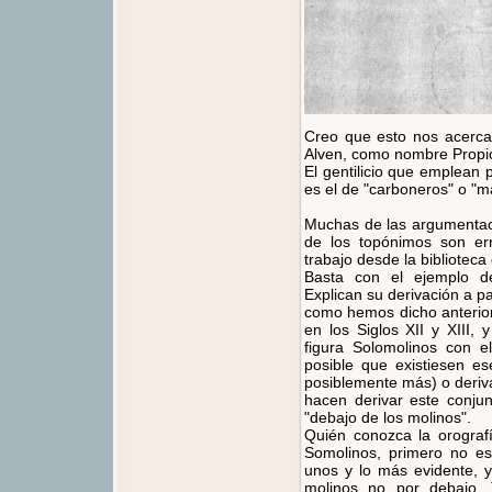
Creo que esto nos acerc
Alven, como nombre Propi
El gentilicio que emplean 
es el de "carboneros" o "m
Muchas de las argumentaci
de los topónimos son er
trabajo desde la bibliotec
Basta con el ejemplo d
Explican su derivación a p
como hemos dicho anterior
en los Siglos XII y XIII,
figura Solomolinos con e
posible que existiesen 
posiblemente más) o deriva
hacen derivar este conju
"debajo de los molinos".
Quién conozca la orografí
Somolinos, primero no e
unos y lo más evidente, y
molinos no por debajo. 