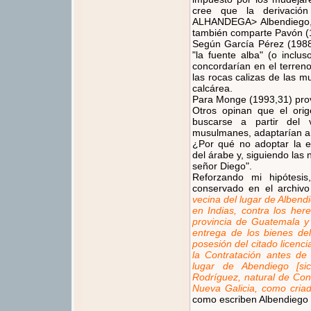
cree que la derivació
ALHANDEGA> Albendiego, c
también comparte Pavón (
Según García Pérez (1988, 
"la fuente alba" (o inclu
concordarían en el terren
las rocas calizas de las m
calcárea.
Para Monge (1993,31) pro
Otros opinan que el ori
buscarse a partir del 
musulmanes, adaptarían a
¿Por qué no adoptar la ex
del árabe y, siguiendo las 
señor Diego".
Reforzando mi hipótesi
conservado en el archiv
vecina del lugar de Albendi
en Indias, contra los her
provincia de Guatemala y 
entrega de los bienes del
posesión del citado licenc
la Contratación antes d
lugar de Abendiego [si
Rodríguez, natural de Conq
Nueva Galicia, como criad
como escriben Albendiego