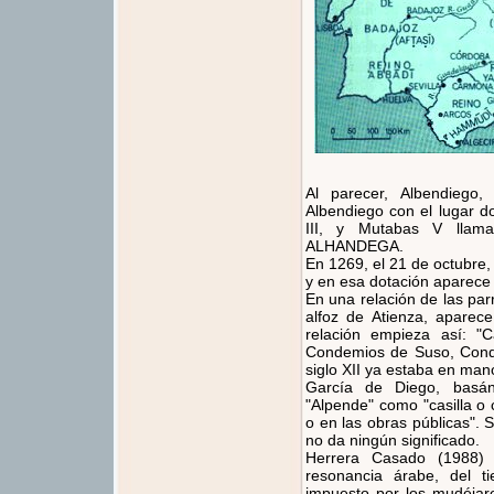
Al parecer, Albendiego, 
Albendiego con el lugar d
III, y Mutabas V lla
ALHANDEGA.
En 1269, el 21 de octubre,
y en esa dotación aparece
En una relación de las parr
alfoz de Atienza, apare
relación empieza así: "
Condemios de Suso, Conde
siglo XII ya estaba en mano
García de Diego, basá
"Alpende" como "casilla o 
o en las obras públicas".
no da ningún significado.
Herrera Casado (1988)
resonancia árabe, del t
impuesto por los mudéjar