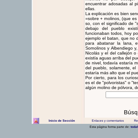
encuentrar adosadas al pi
ellas.
La explicación es bien senc
=sobre + molinos, (que es 
so, con el significado de "
debajo del pueblo exist
funcionaban todos, hoy po
ejemplo el batan, que no
para abatanar la lana, e
Somolinos y Albendiego y,
Nicolás y el del callejón 
existía aguas arriba del pu
de nivel, todavía estaría 
del pueblo, solamente, el 
estaría más alto que el pue
Por cierto, para los curios
es el de "polvoristas" o "t
algún molino de pólvora, d
Búsq
Inicio de Sección
Enlaces y comentarios
Rec
Esta página forma parte de:
toda