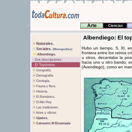
Arte
Ciencias
Albendiego: El to
Naturales.
Hubo un tiempo, S. XI, en
Sociales.
(Monografias)
frontera entre los reinos c
Albendiego.
u otros, decantaba la pose
- Dos descripciones.
hacia uno u otro bando, es
- El Topónimo.
(Avendiego), como en man
Geografía.
Demografía.
Geología.
Fauna y flora.
Historia.
El Románico.
El Alto Rey.
Las tradiciones.
Artes y oficios.
Ujados.
Catrastro M Ensenada