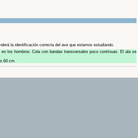
erá la identificación correcta del ave que estamos estudiando.
 en los hombros. Cola con bandas transversales poco contínuas. El ala se
os 60 cm.