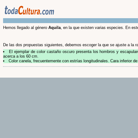
Hemos llegado al género
Aquila
, en la que existen varias especies. En e
De las dos propuestas siguientes, debemos escoger la que se ajuste a la r
El ejemplar de color castaño oscuro presenta los hombros y escapula
acerca a los 60 cm.
Color canela, frecuentemente con estrías longitudinales. Cara inferior d