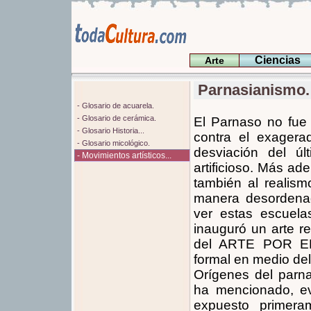
Ciencias
Arte
Parnasianismo.
- Glosario de acuarela.
- Glosario de cerámica.
El Parnaso no fue
- Glosario Historia...
contra el exagerad
- Glosario micológico.
desviación del úl
- Movimientos artísticos...
artificioso. Más ad
también al realism
manera desordena
ver estas escuel
inauguró un arte r
del ARTE POR EL
formal en medio del
Orígenes del parn
ha mencionado, ev
expuesto primer