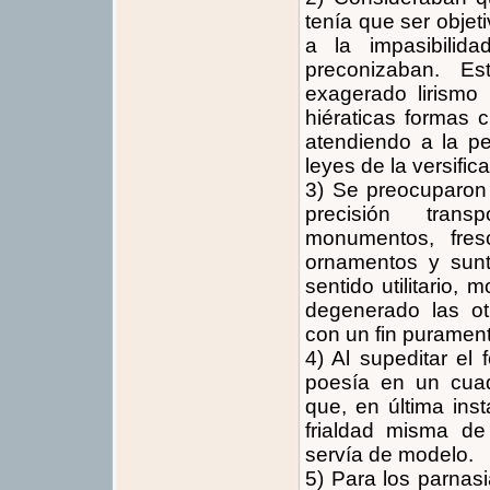
tenía que ser objet
a la impasibilid
preconizaban. Es
exagerado lirismo 
hiératicas formas c
atendiendo a la per
leyes de la versific
3) Se preocuparon p
precisión tran
monumentos, fres
ornamentos y sun
sentido utilitario, 
degenerado las ot
con un fin puramente
4) Al supeditar el 
poesía en un cuad
que, en última ins
frialdad misma de
servía de modelo.
5) Para los parnas