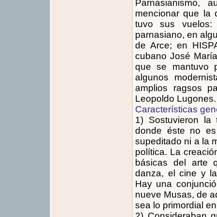
Parnasianismo, a
mencionar que la
tuvo sus vuelos
parnasiano, en alg
de Arce; en HISP
cubano José María
que se mantuvo p
algunos modernis
amplios ragsos pa
Leopoldo Lugones.
Características gen
1) Sostuvieron l
donde éste no es
supeditado ni a la 
política. La creació
básicas del arte q
danza, el cine y la
Hay una conjunción
nueve Musas, de aqu
sea lo primordial e
2) Consideraban qu