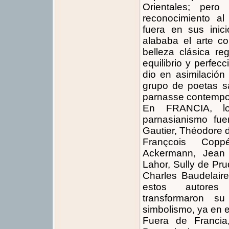
Orientales; per
reconocimiento al
fuera en sus inic
alababa el arte c
belleza clásica re
equilibrio y perfec
dio en asimilación
grupo de poetas sa
parnasse contempo
En FRANCIA, los
parnasianismo fue
Gautier, Théodore d
Françcois Copp
Ackermann, Jean 
Lahor, Sully de Pr
Charles Baudelair
estos autores p
transformaron s
simbolismo, ya en 
Fuera de Francia