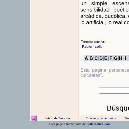
un simple escena
sensibilidad poétic
arcádica, bucólica,
lo artificial, lo real
Término anterior:
Papier_colle
A
B
C
D
E
F
G
H
I
Esta página pertenec
culturales".
Búsque
Inicio de Sección
Enlaces y comentarios
Rec
Esta página forma parte de:
todaCultura.com